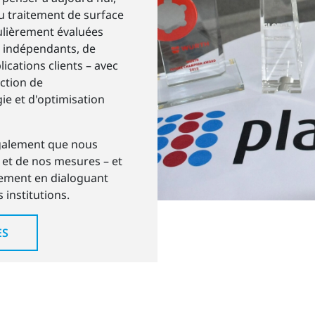
u traitement de surface
gulièrement évaluées
e indépendants, de
cations clients – avec
ction de
ie et d'optimisation
également que nous
 et de nos mesures – et
ement en dialoguant
 institutions.
ES