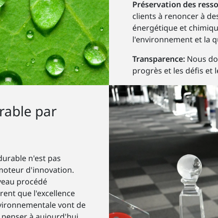
Préservation des ress
clients à renoncer à de
énergétique et chimiqu
l'environnement et la q
Transparence:
Nous do
progrès et les défis et
rable par
urable n'est pas
 moteur d'innovation.
veau procédé
rent que l'excellence
nvironnementale vont de
 penser à aujourd'hui,