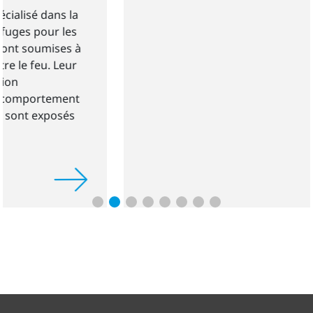
la
s
Projet EFFICIAT :
la construction de tôle
 à
métallique en construction automobile a été
r
remplacée par de nouvelles techniques légère
Le revêtement plasma permet de coller des
nt
matériaux composites en toute fiabilité – mê
s
sans apprêt à base de solvant.
®
Projet PROTECT-SELECT :
PlasmaPlus
perme
l'application de revêtements d'isolation plas
polymères fins et transparents qui protègent
contre l'usure afin de protéger les composan
électroniques dans des zones précises.